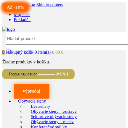
Skip to navigation
Skip to content
AŽ -14%
AŽ -18%
AŽ -14%
AŽ -18%
AŽ -11%
AŽ -11%
Môj účet
Pokladňa
Search
for:
0
Nákupný košík
0 Item(s)-
0.00
€
Žiadne produkty v košíku.
Toggle navigation
výpredaj
Obývacie steny
Bestsellery
Obývacie steny – zostavy
Sektorové obývacie steny
Obývacie steny – masív
Konferenčné stolíky