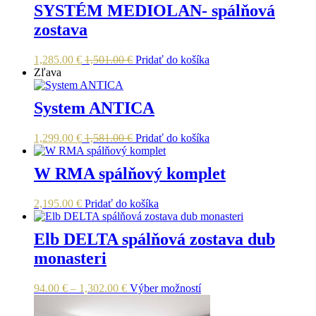
SYSTÉM MEDIOLAN- spálňová
zostava
1,285.00
€
1,501.00
€
Pridať do košíka
Zľava
System ANTICA
1,299.00
€
1,581.00
€
Pridať do košíka
W RMA spálňový komplet
2,195.00
€
Pridať do košíka
Elb DELTA spálňová zostava dub
monasteri
Price
Tento
94.00
€
–
1,302.00
€
Výber možností
range:
produkt
94.00 €
má