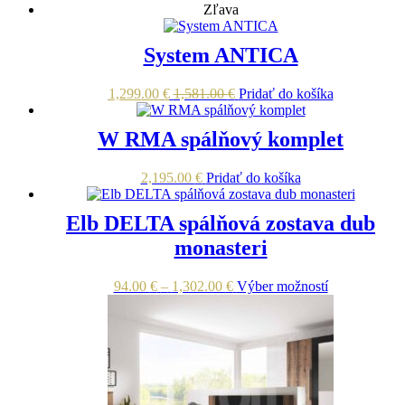
Zľava
System ANTICA
1,299.00
€
1,581.00
€
Pridať do košíka
W RMA spálňový komplet
2,195.00
€
Pridať do košíka
Elb DELTA spálňová zostava dub
monasteri
Price
Tento
94.00
€
–
1,302.00
€
Výber možností
range:
produkt
94.00 €
má
through
viacero
1,302.00 €
variantov.
Možnosti
si
môžete