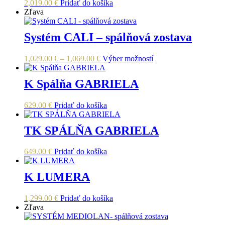
si
2,019.00
€
Pridať do košíka
môžete
Zľava
vybrať
na
Systém CALI – spálňová zostava
stránke
produktu.
Price
Tento
1,029.00
€
–
1,069.00
€
Výber možností
range:
produkt
1,029.00 €
má
K Spálňa GABRIELA
through
viacero
1,069.00 €
variantov.
Možnosti
629.00
€
Pridať do košíka
si
môžete
TK SPÁLŇA GABRIELA
vybrať
na
stránke
649.00
€
Pridať do košíka
produktu.
K LUMERA
1,299.00
€
Pridať do košíka
Zľava