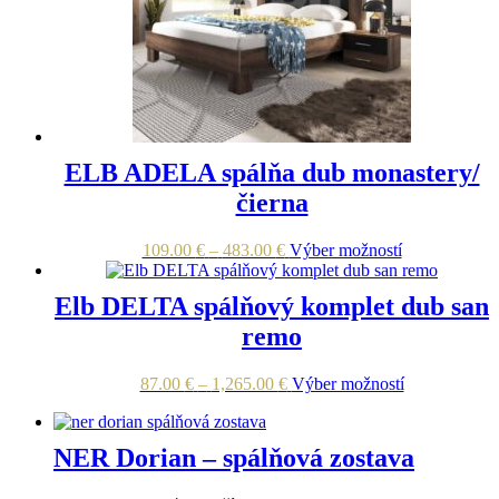
vybrať
na
stránke
produktu.
ELB ADELA spálňa dub monastery/
čierna
Price
Tento
109.00
€
–
483.00
€
Výber možností
range:
produkt
109.00 €
má
Elb DELTA spálňový komplet dub san
through
viacero
483.00 €
variantov.
remo
Možnosti
si
Price
Tento
87.00
€
–
1,265.00
€
Výber možností
môžete
range:
produkt
vybrať
87.00 €
má
na
through
viacero
stránke
NER Dorian – spálňová zostava
1,265.00 €
variantov.
produktu.
Možnosti