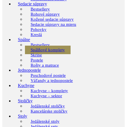
Sedacie súpravy
Bestsellery
Rohové súpravy
Kožené sedacie súpravy
Sedacie súpravy na mieru
Pohovky
Kreslá
Spálne
Bestsellery
Spálňové komplety
Skrine
Postele
Rošty a matrace
Jednopostele
Poschodové postele
Váľandy a jednopostele
Kuchyne
Kuchyne – komplety
Kuchyne – sektor
Stoličky
Jedálenské stoličky
Kancelárske stoličky
Stoly
Jedálenské stoly
Jedálenské sety