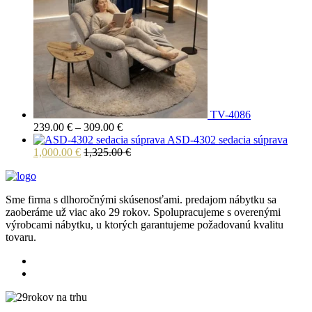
TV-4086
Price
239.00
€
–
309.00
€
range:
ASD-4302 sedacia súprava
239.00 €
1,000.00
€
1,325.00
€
through
309.00 €
Sme firma s dlhoročnými skúsenosťami. predajom nábytku sa
zaoberáme už viac ako 29 rokov. Spolupracujeme s overenými
výrobcami nábytku, u ktorých garantujeme požadovanú kvalitu
tovaru.