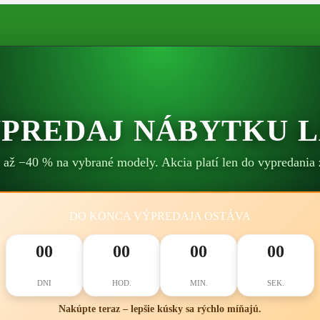
ÝPREDAJ NÁBYTKU 
 až −40 % na vybrané modely. Akcia platí len do vypredania 
DO KONCA VÝPREDAJA OSTÁVA
00
00
00
00
DNI
HOD.
MIN.
SEK.
Nakúpte teraz – lepšie kúsky sa rýchlo míňajú.