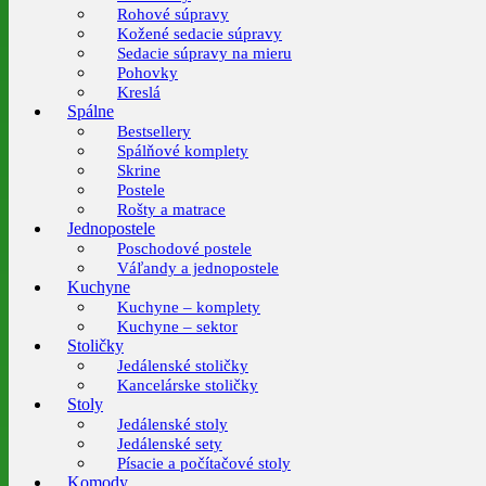
Rohové súpravy
Kožené sedacie súpravy
Sedacie súpravy na mieru
Pohovky
Kreslá
Spálne
Bestsellery
Spálňové komplety
Skrine
Postele
Rošty a matrace
Jednopostele
Poschodové postele
Váľandy a jednopostele
Kuchyne
Kuchyne – komplety
Kuchyne – sektor
Stoličky
Jedálenské stoličky
Kancelárske stoličky
Stoly
Jedálenské stoly
Jedálenské sety
Písacie a počítačové stoly
Komody