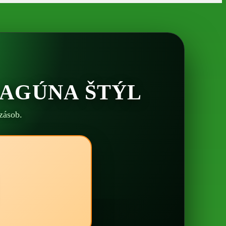
LAGÚNA ŠTÝL
zásob.