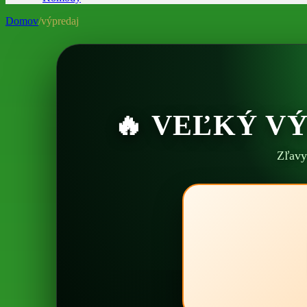
Domov
/
výpredaj
🔥 VEĽKÝ V
Zľavy