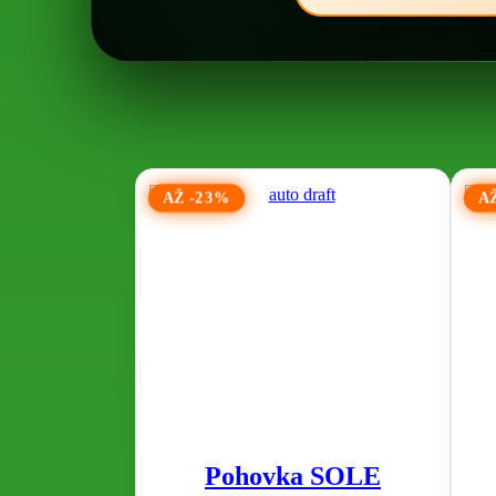
AŽ -23%
A
Pohovka SOLE