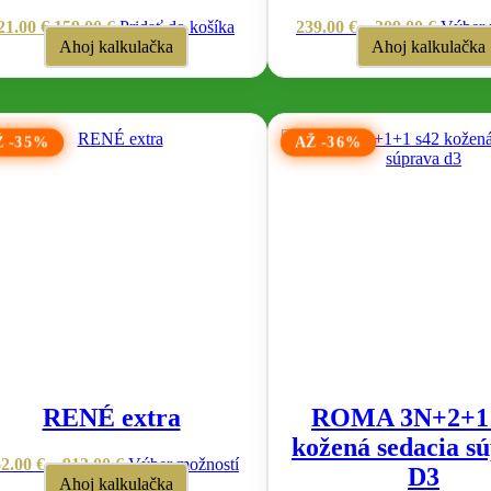
Price
21.00
€
159.00
€
Pridať do košíka
239.00
€
–
309.00
€
Výber 
range:
Ahoj kalkulačka
Ahoj kalkulačka
239.00 
throug
309.00 
Ž -35%
AŽ -36%
RENÉ extra
ROMA 3N+2+1 
kožená sedacia s
Price
Tento
62.00
€
–
913.00
€
Výber možností
D3
range:
produkt
Ahoj kalkulačka