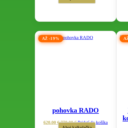
AŽ -19%
A
pohovka RADO
k
620.00
€
770.00
€
Pridať do košíka
Ahoj kalkulačka