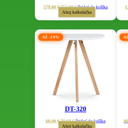
579.00
€
752.00
€
Pridať do košíka
1
Ahoj kalkulačka
AŽ -24%
A
DT-320
60.00
€
79.00
€
Pridať do košíka
8
Ahoj kalkulačka