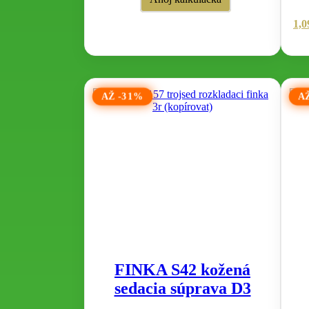
1,0
AŽ -31%
A
FINKA S42 kožená
sedacia súprava D3