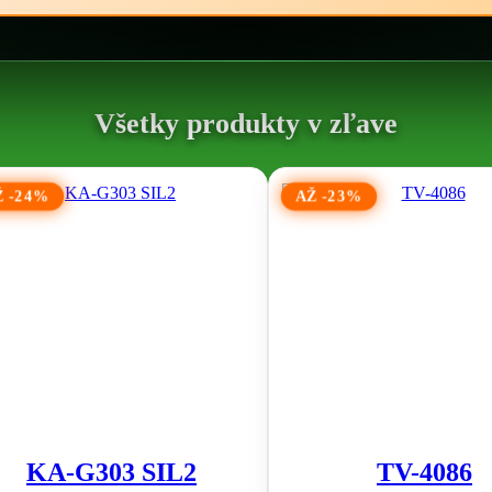
Všetky produkty v zľave
Ž -24%
AŽ -23%
KA-G303 SIL2
TV-4086