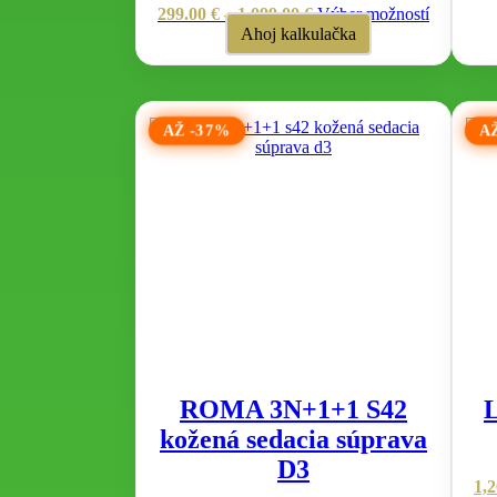
Price
Tento
299.00
€
–
1,099.00
€
Výber možností
range:
produkt
Ahoj kalkulačka
299.00 €
má
through
viacero
1,099.00 €
variantov.
Možnosti
AŽ -37%
A
si
môžete
vybrať
na
stránke
produktu.
ROMA 3N+1+1 S42
kožená sedacia súprava
D3
1,