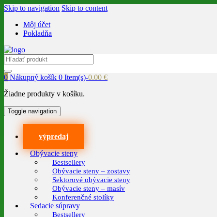
Skip to navigation
Skip to content
Môj účet
Pokladňa
Search
for:
0
Nákupný košík
0 Item(s)-
0.00
€
Žiadne produkty v košíku.
Toggle navigation
výpredaj
Obývacie steny
Bestsellery
Obývacie steny – zostavy
Sektorové obývacie steny
Obývacie steny – masív
Konferenčné stolíky
Sedacie súpravy
Bestsellery