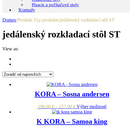
Písacie a počítačové stoly
Komody
Domov
/
Produkt Typ produktu
/
jedálenský rozkladací stôl ST
jedálenský rozkladací stôl ST
View as:
KORA – Sosna andersen
Price
Tento
198.00
€
–
257.00
€
Výber možností
range:
produkt
198.00 €
má
K KORA – Samoa king
through
viacero
257.00 €
variantov.