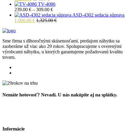
TV-4086
Price
239.00
€
–
309.00
€
range:
ASD-4302 sedacia súprava
239.00 €
1,000.00
€
1,325.00
€
through
309.00 €
Sme firma s dlhoročnými skúsenosťami. predajom nábytku sa
zaoberáme už viac ako 29 rokov. Spolupracujeme s overenými
výrobcami nábytku, u ktorých garantujeme požadovanú kvalitu
tovaru.
Nemáte hotovosť? Nevadí. U nás nakúpite aj na splátky.
Informácie