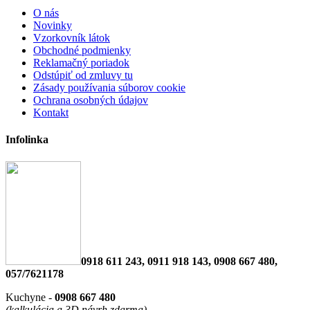
O nás
Novinky
Vzorkovník látok
Obchodné podmienky
Reklamačný poriadok
Odstúpiť od zmluvy tu
Zásady používania súborov cookie
Ochrana osobných údajov
Kontakt
Infolinka
0918 611 243, 0911 918 143, 0908 667 480,
057/7621178
Kuchyne -
0908 667 480
(kalkulácia a 3D návrh zdarma)