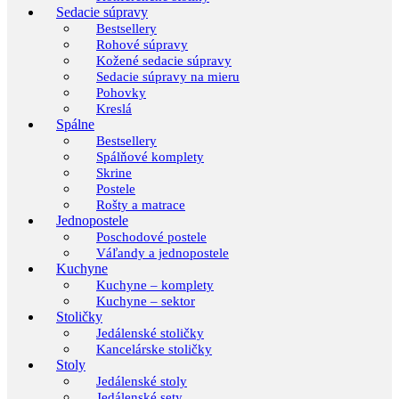
Sedacie súpravy
Bestsellery
Rohové súpravy
Kožené sedacie súpravy
Sedacie súpravy na mieru
Pohovky
Kreslá
Spálne
Bestsellery
Spálňové komplety
Skrine
Postele
Rošty a matrace
Jednopostele
Poschodové postele
Váľandy a jednopostele
Kuchyne
Kuchyne – komplety
Kuchyne – sektor
Stoličky
Jedálenské stoličky
Kancelárske stoličky
Stoly
Jedálenské stoly
Jedálenské sety