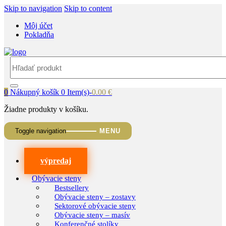
Skip to navigation
Skip to content
Môj účet
Pokladňa
Search
for:
0
Nákupný košík
0 Item(s)-
0.00
€
Žiadne produkty v košíku.
Toggle navigation
výpredaj
Obývacie steny
Bestsellery
Obývacie steny – zostavy
Sektorové obývacie steny
Obývacie steny – masív
Konferenčné stolíky