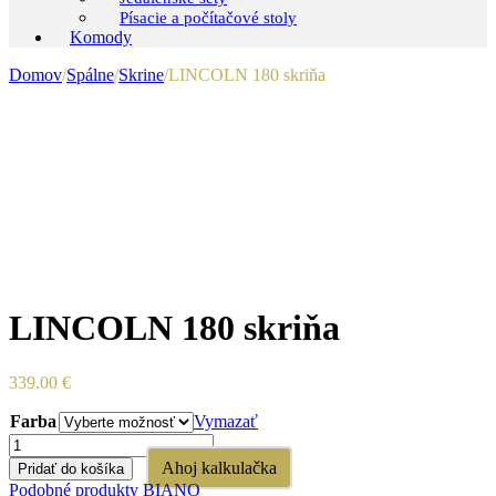
Písacie a počítačové stoly
Komody
Domov
/
Spálne
/
Skrine
/
LINCOLN 180 skriňa
LINCOLN 180 skriňa
339.00
€
Farba
Vymazať
množstvo
LINCOLN
Ahoj kalkulačka
Pridať do košíka
180
Podobné produkty BIANO