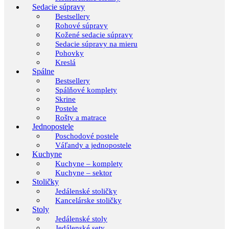
Sedacie súpravy
Bestsellery
Rohové súpravy
Kožené sedacie súpravy
Sedacie súpravy na mieru
Pohovky
Kreslá
Spálne
Bestsellery
Spálňové komplety
Skrine
Postele
Rošty a matrace
Jednopostele
Poschodové postele
Váľandy a jednopostele
Kuchyne
Kuchyne – komplety
Kuchyne – sektor
Stoličky
Jedálenské stoličky
Kancelárske stoličky
Stoly
Jedálenské stoly
Jedálenské sety