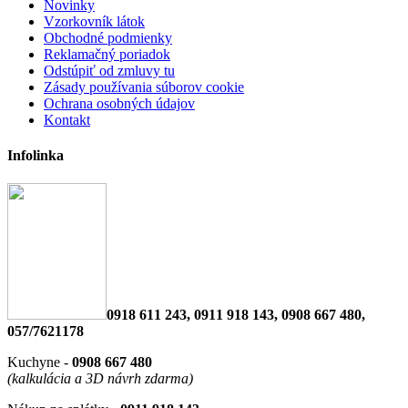
Novinky
Vzorkovník látok
Obchodné podmienky
Reklamačný poriadok
Odstúpiť od zmluvy tu
Zásady používania súborov cookie
Ochrana osobných údajov
Kontakt
Infolinka
0918 611 243, 0911 918 143, 0908 667 480,
057/7621178
Kuchyne -
0908 667 480
(kalkulácia a 3D návrh zdarma)