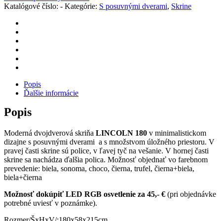
skriňa
Katalógové číslo:
-
Kategórie:
S posuvnými dverami
,
Skrine
Popis
Ďalšie informácie
Popis
Moderná dvojdverová skriňa
LINCOLN 180
v minimalistickom
dizajne s posuvnými dverami a s množstvom úložného priestoru. V
pravej časti skrine sú police, v ľavej tyč na vešanie. V hornej časti
skrine sa nachádza ďalšia polica. Možnosť objednať vo farebnom
prevedenie: biela, sonoma, choco, čierna, trufel, čierna+biela,
biela+čierna
Možnosť dokúpiť LED RGB osvetlenie za 45,- €
(pri objednávke
potrebné uviesť v poznámke).
Rozmer/ŠxHxV/:180x58x215cm