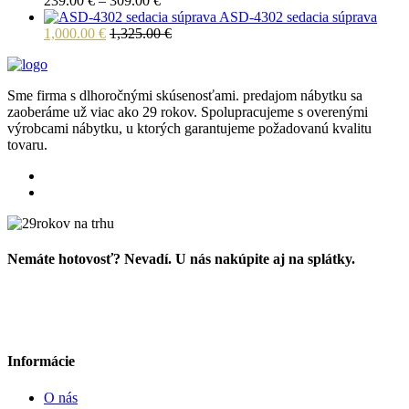
239.00
€
–
309.00
€
range:
ASD-4302 sedacia súprava
239.00 €
1,000.00
€
1,325.00
€
through
309.00 €
Sme firma s dlhoročnými skúsenosťami. predajom nábytku sa
zaoberáme už viac ako 29 rokov. Spolupracujeme s overenými
výrobcami nábytku, u ktorých garantujeme požadovanú kvalitu
tovaru.
Nemáte hotovosť? Nevadí. U nás nakúpite aj na splátky.
Informácie
O nás