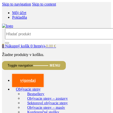
Skip to navigation
Skip to content
Môj účet
Pokladňa
Search
for:
0
Nákupný košík
0 Item(s)-
0.00
€
Žiadne produkty v košíku.
Toggle navigation
výpredaj
Obývacie steny
Bestsellery
Obývacie steny – zostavy
Sektorové obývacie steny
Obývacie steny – masív
Konferenčné stolíky