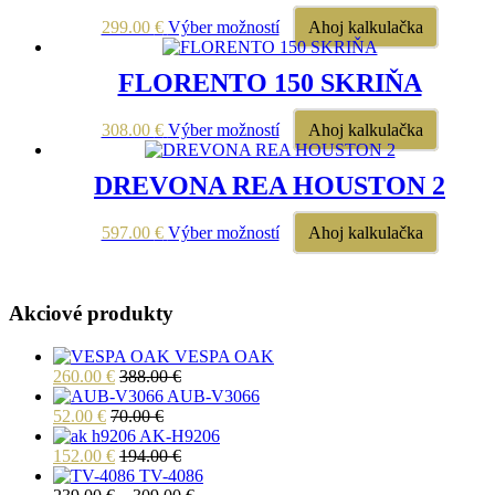
variantov.
Možnosti
Tento
299.00
€
Výber možností
Ahoj kalkulačka
si
produkt
môžete
má
FLORENTO 150 SKRIŇA
vybrať
viacero
na
variantov.
stránke
Možnosti
Tento
308.00
€
Výber možností
Ahoj kalkulačka
produktu.
si
produkt
môžete
má
DREVONA REA HOUSTON 2
vybrať
viacero
na
variantov.
stránke
Možnosti
Tento
597.00
€
Výber možností
Ahoj kalkulačka
produktu.
si
produkt
môžete
má
vybrať
viacero
na
Akciové produkty
variantov.
stránke
Možnosti
produktu.
si
VESPA OAK
môžete
260.00
€
388.00
€
vybrať
AUB-V3066
na
52.00
€
70.00
€
stránke
AK-H9206
produktu.
152.00
€
194.00
€
TV-4086
Price