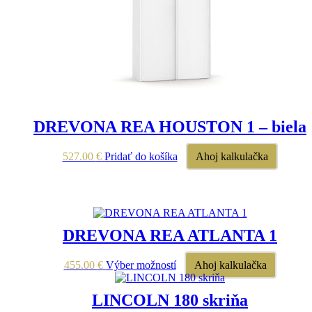
DREVONA REA HOUSTON 1 – biela
527.00
€
Pridať do košíka
Ahoj kalkulačka
DREVONA REA ATLANTA 1
Tento
455.00
€
Výber možností
Ahoj kalkulačka
produkt
má
LINCOLN 180 skriňa
viacero