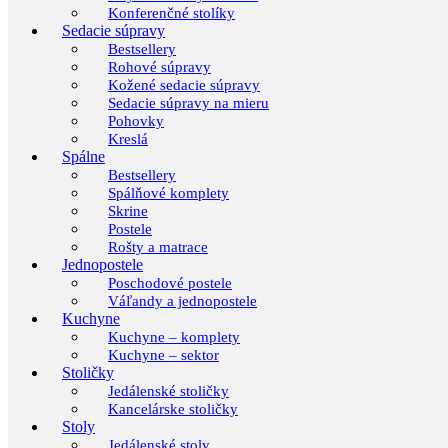
Konferenčné stolíky
Sedacie súpravy
Bestsellery
Rohové súpravy
Kožené sedacie súpravy
Sedacie súpravy na mieru
Pohovky
Kreslá
Spálne
Bestsellery
Spálňové komplety
Skrine
Postele
Rošty a matrace
Jednopostele
Poschodové postele
Váľandy a jednopostele
Kuchyne
Kuchyne – komplety
Kuchyne – sektor
Stoličky
Jedálenské stoličky
Kancelárske stoličky
Stoly
Jedálenské stoly