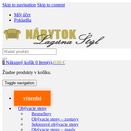
Skip to navigation
Skip to content
Môj účet
Pokladňa
Search
for:
0
Nákupný košík
0 Item(s)-
0.00
€
Žiadne produkty v košíku.
Toggle navigation
výpredaj
Obývacie steny
Bestsellery
Obývacie steny – zostavy
Sektorové obývacie steny
Obývacie steny – masív