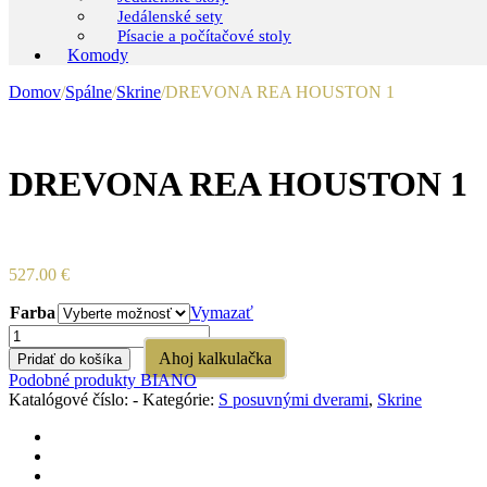
Jedálenské sety
Písacie a počítačové stoly
Komody
Domov
/
Spálne
/
Skrine
/
DREVONA REA HOUSTON 1
DREVONA REA HOUSTON 1
527.00
€
Farba
Vymazať
množstvo
DREVONA
Ahoj kalkulačka
Pridať do košíka
REA
Podobné produkty BIANO
HOUSTON
Katalógové číslo:
-
Kategórie:
S posuvnými dverami
,
Skrine
1