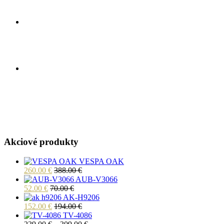
Akciové produkty
VESPA OAK
260.00
€
388.00
€
AUB-V3066
52.00
€
70.00
€
AK-H9206
152.00
€
194.00
€
TV-4086
Price