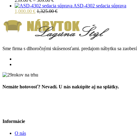
239.00
€
–
309.00
€
range:
ASD-4302 sedacia súprava
239.00 €
1,000.00
€
1,325.00
€
through
309.00 €
Sme firma s dlhoročnými skúsenosťami. predajom nábytku sa zaoberá
Nemáte hotovosť? Nevadí. U nás nakúpite aj na splátky.
Informácie
O nás