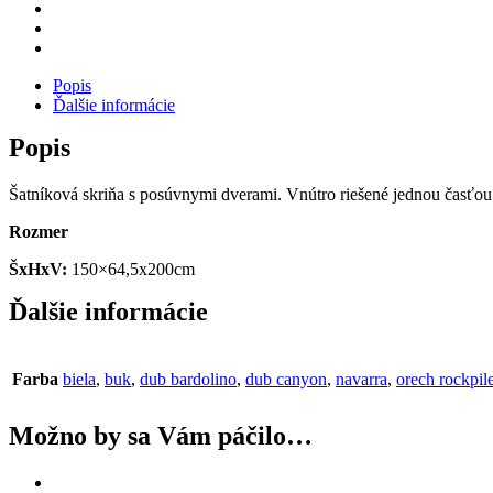
Popis
Ďalšie informácie
Popis
Šatníková skriňa s posúvnymi dverami. Vnútro riešené jednou časťo
Rozmer
ŠxHxV:
150×64,5x200cm
Ďalšie informácie
Farba
biela
,
buk
,
dub bardolino
,
dub canyon
,
navarra
,
orech rockpil
Možno by sa Vám páčilo…